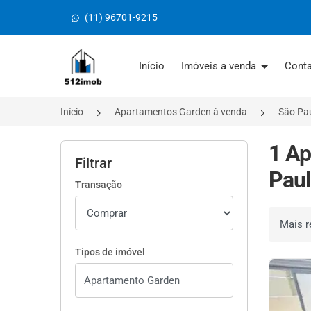
(11) 96701-9215
Página inicial
Início
Imóveis a venda
Cont
Início
Apartamentos Garden à venda
São Pa
1 Ap
Filtrar
Paul
Transação
Ordenar 
Tipos de imóvel