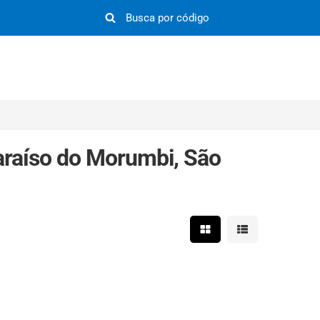
raíso do Morumbi, São
Mostrar resultados em 
Mostrar resultad