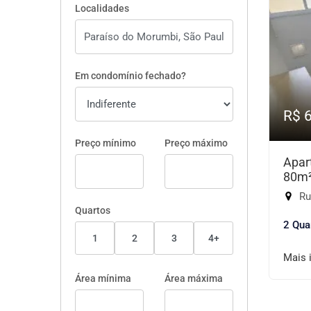
Localidades
Em condomínio fechado?
R$ 
Preço mínimo
Preço máximo
Apar
80m
Rua 
Quartos
2 Qua
1
2
3
4+
Mais 
Área mínima
Área máxima