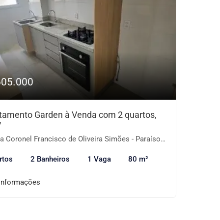
605.000
tamento Garden à Venda com 2 quartos,
²
Coronel Francisco de Oliveira Simões - Paraíso do Morumbi, São Paulo-SP
rtos
2 Banheiros
1 Vaga
80 m²
informações