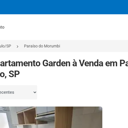
ato
ulo/SP
Paraíso do Morumbi
artamento Garden à Venda em Pa
o, SP
por