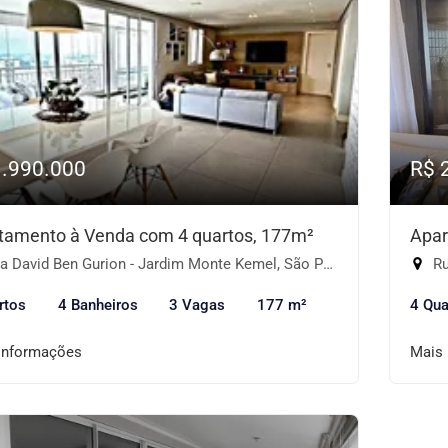
1.990.000
R$ 
tamento à Venda com 4 quartos, 177m²
Apar
 David Ben Gurion - Jardim Monte Kemel, São Paulo-SP
Ru
rtos
4 Banheiros
3 Vagas
177 m²
4 Qua
informações
Mais