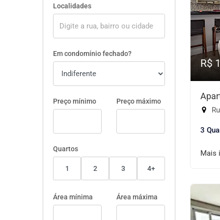
Localidades
Em condomínio fechado?
R$ 
Apar
Preço mínimo
Preço máximo
Rua
3 Qua
Quartos
Mais 
1
2
3
4+
Área mínima
Área máxima