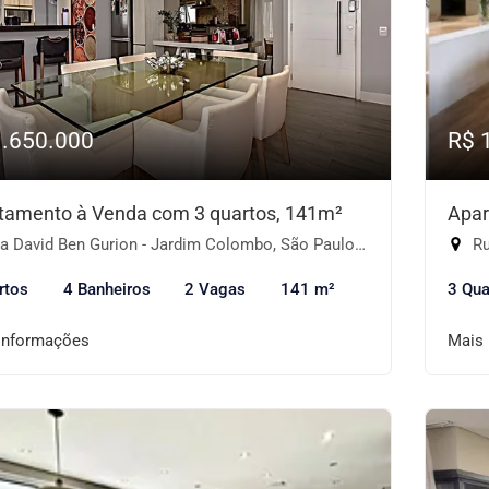
1.650.000
R$ 
tamento à Venda com 3 quartos, 141m²
Apar
 David Ben Gurion - Jardim Colombo, São Paulo-SP
Ru
rtos
4 Banheiros
2 Vagas
141 m²
3 Qua
informações
Mais