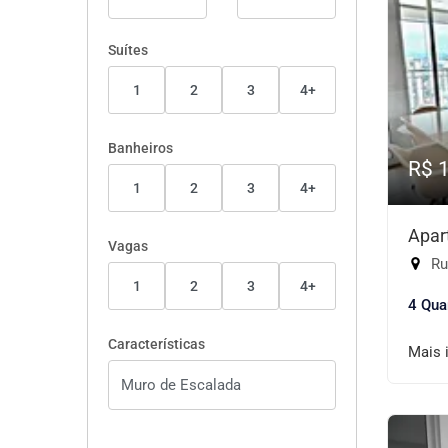
Suítes
1
2
3
4+
Banheiros
R$ 
1
2
3
4+
Apar
Vagas
Rua
1
2
3
4+
4 Qua
Características
Mais 