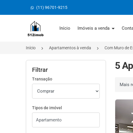
(11) 96701-9215
Página inicial
Início
Imóveis a venda
Cont
Início
Apartamentos à venda
Com Muro de E
5 Ap
Filtrar
Transação
Ordenar 
Tipos de imóvel