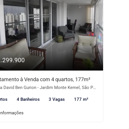
2.299.900
tamento à Venda com 4 quartos, 177m²
 David Ben Gurion - Jardim Monte Kemel, São Paulo-SP
rtos
4 Banheiros
3 Vagas
177 m²
informações