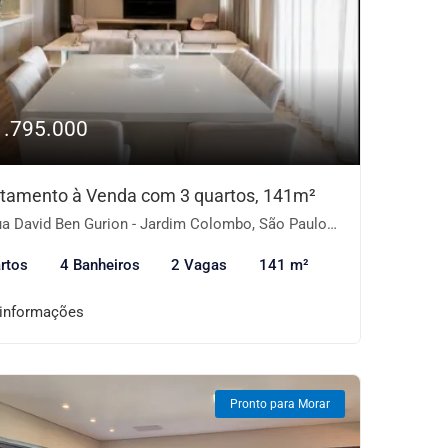
1.795.000
tamento à Venda com 3 quartos, 141m²
a David Ben Gurion - Jardim Colombo, São Paulo-SP
rtos
4 Banheiros
2 Vagas
141 m²
 informações
Pronto para Morar