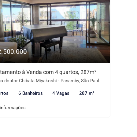
2.500.000
tamento à Venda com 4 quartos, 287m²
a doutor Chibata Miyakoshi - Panamby, São Paulo-SP
rtos
6 Banheiros
4 Vagas
287 m²
 informações