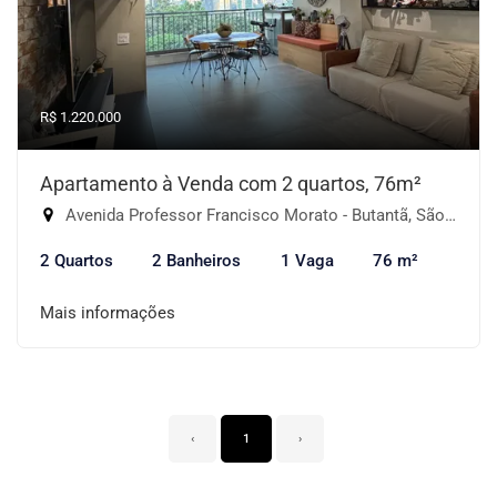
R$ 1.220.000
Apartamento à Venda com 2 quartos, 76m²
Avenida Professor Francisco Morato - Butantã, São Paulo-SP
2 Quartos
2 Banheiros
1 Vaga
76 m²
Mais informações
‹
1
›