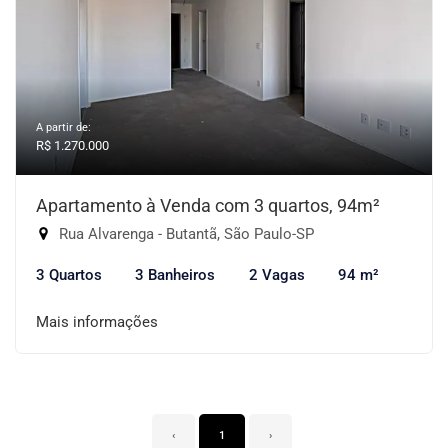
A partir de:
R$ 1.270.000
Apartamento à Venda com 3 quartos, 94m²
Rua Alvarenga - Butantã, São Paulo-SP
3 Quartos
3 Banheiros
2 Vagas
94 m²
Mais informações
‹
1
›