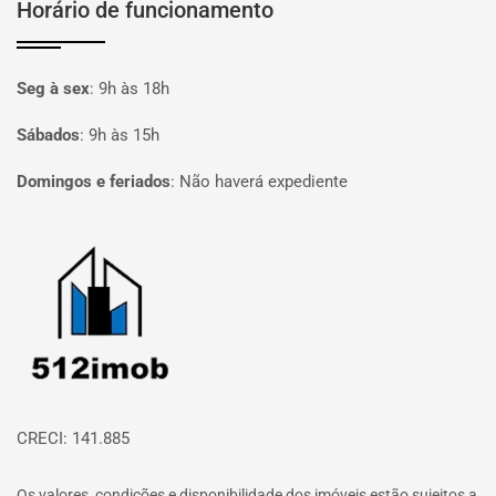
Horário de funcionamento
Seg à sex
:
9h às 18h
Sábados
:
9h às 15h
Domingos e feriados
:
Não haverá expediente
Página inicial
CRECI: 141.885
Os valores, condições e disponibilidade dos imóveis estão sujeitos a