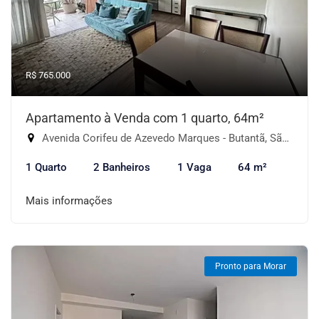
R$ 765.000
Apartamento à Venda com 1 quarto, 64m²
Avenida Corifeu de Azevedo Marques - Butantã, São Paulo-SP
1 Quarto
2 Banheiros
1 Vaga
64 m²
Mais informações
Pronto para Morar