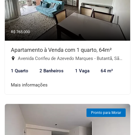
R$ 765.000
Apartamento à Venda com 1 quarto, 64m²
Avenida Corifeu de Azevedo Marques - Butantã, São Paulo-SP
1 Quarto
2 Banheiros
1 Vaga
64 m²
Mais informações
Pronto para Morar