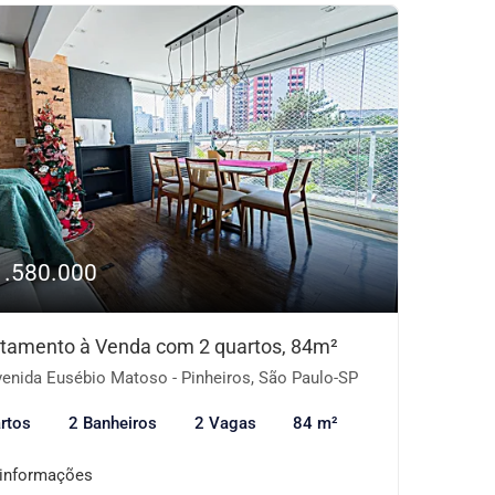
1.580.000
tamento à Venda com 2 quartos, 84m²
enida Eusébio Matoso - Pinheiros, São Paulo-SP
rtos
2 Banheiros
2 Vagas
84 m²
 informações