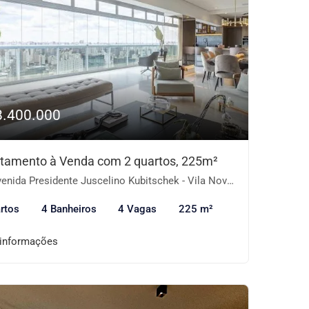
8.400.000
tamento à Venda com 2 quartos, 225m²
ida Presidente Juscelino Kubitschek - Vila Nova Conceição, São Paulo-SP
rtos
4 Banheiros
4 Vagas
225 m²
 informações