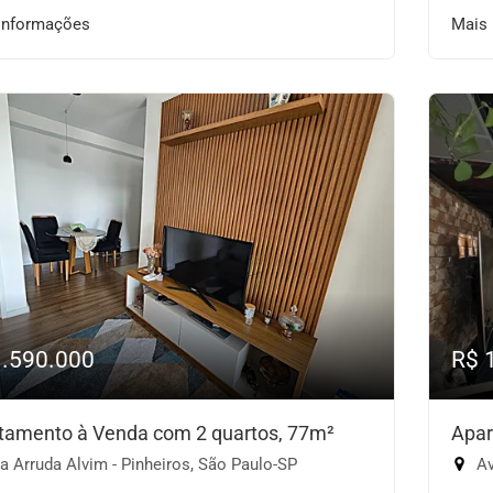
informações
Mais
1.590.000
R$ 
tamento à Venda com 2 quartos, 77m²
Apar
 Arruda Alvim - Pinheiros, São Paulo-SP
Ave