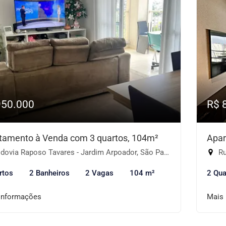
950.000
R$ 
tamento à Venda com 3 quartos, 104m²
Apar
ovia Raposo Tavares - Jardim Arpoador, São Paulo-SP
Ru
rtos
2 Banheiros
2 Vagas
104 m²
2 Qua
informações
Mais