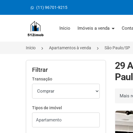
(11) 96701-9215
Página inicial
Início
Imóveis a venda
Cont
Início
Apartamentos à venda
São Paulo/SP
29 A
Filtrar
Paul
Transação
Ordenar 
Tipos de imóvel