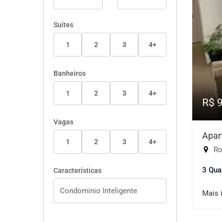
Suítes
1
2
3
4+
Banheiros
1
2
3
4+
R$ 
Vagas
Apar
1
2
3
4+
Rod
3 Qua
Características
Mais 