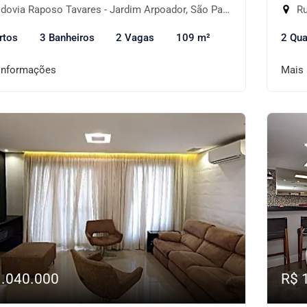
ovia Raposo Tavares - Jardim Arpoador, São Paulo-SP
Rua
rtos
3 Banheiros
2 Vagas
109 m²
2 Qua
informações
Mais
1.040.000
R$ 