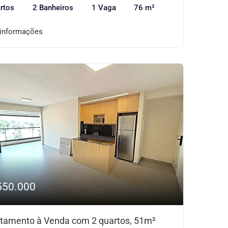
rtos
2 Banheiros
1 Vaga
76 m²
 informações
550.000
tamento à Venda com 2 quartos, 51m²