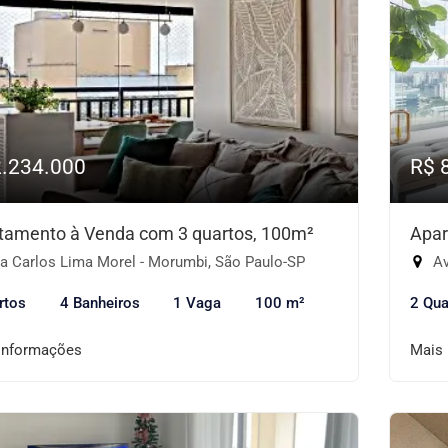
2.234.000
R$ 
tamento à Venda com 3 quartos, 100m²
Apar
a Carlos Lima Morel - Morumbi, São Paulo-SP
Aven
rtos
4 Banheiros
1 Vaga
100 m²
2 Qua
informações
Mais