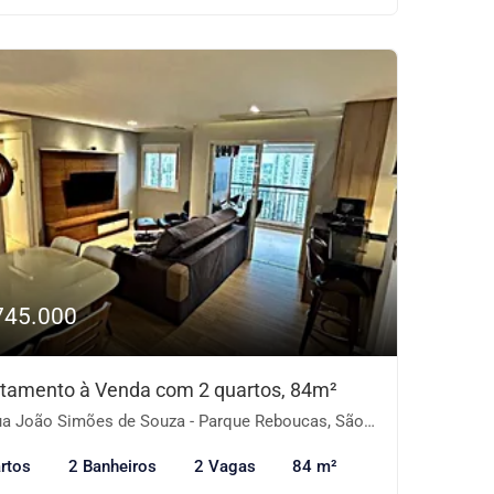
745.000
tamento à Venda com 2 quartos, 84m²
 João Simões de Souza - Parque Reboucas, São Paulo-SP
rtos
2 Banheiros
2 Vagas
84 m²