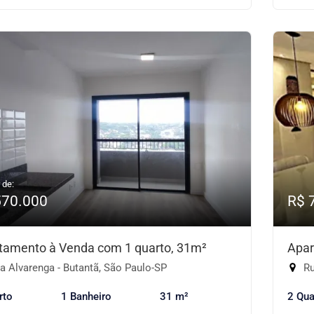
 de:
570.000
R$ 
tamento à Venda com 1 quarto, 31m²
Apar
 Alvarenga - Butantã, São Paulo-SP
Rua
rto
1 Banheiro
31 m²
2 Qua