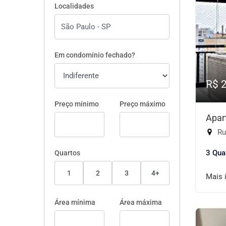
Localidades
Em condomínio fechado?
R$ 
Preço mínimo
Preço máximo
Apar
Ru
3 Qua
Quartos
1
2
3
4+
Mais 
Área mínima
Área máxima