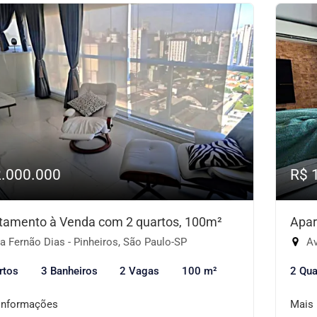
2.000.000
R$ 
tamento à Venda com 2 quartos, 100m²
Apar
 Fernão Dias - Pinheiros, São Paulo-SP
Av
rtos
3 Banheiros
2 Vagas
100 m²
2 Qua
informações
Mais