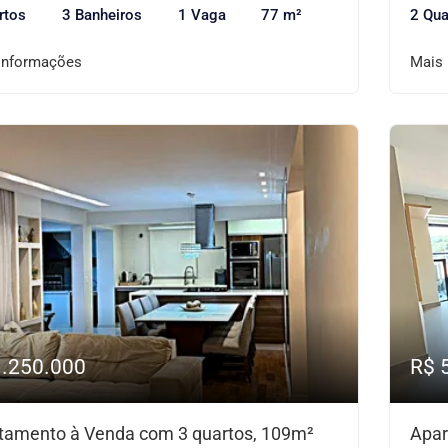
rtos
3 Banheiros
1 Vaga
77 m²
2 Qua
informações
Mais
1.250.000
R$ 
tamento à Venda com 3 quartos, 109m²
Apar