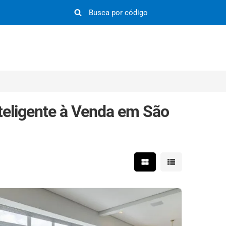
eligente à Venda em São
Mostrar resultados em 
Mostrar resultad