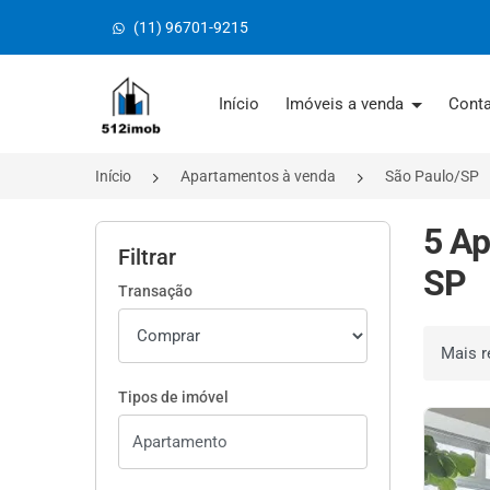
(11) 96701-9215
Página inicial
Início
Imóveis a venda
Cont
Início
Apartamentos à venda
São Paulo/SP
5 Ap
Filtrar
SP
Transação
Ordenar 
Tipos de imóvel