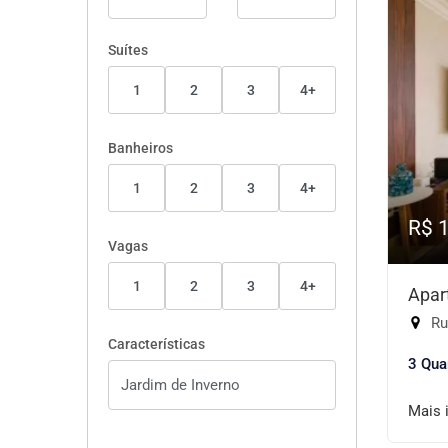
Suítes
1
2
3
4+
Banheiros
1
2
3
4+
R$ 
Vagas
1
2
3
4+
Apar
Rua
Características
3 Qua
Mais 