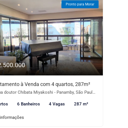
Pronto para Morar
2.500.000
tamento à Venda com 4 quartos, 287m²
a doutor Chibata Miyakoshi - Panamby, São Paulo-SP
rtos
6 Banheiros
4 Vagas
287 m²
 informações