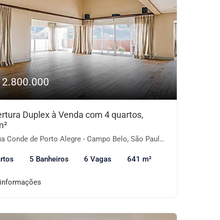
12.800.000
rtura Duplex à Venda com 4 quartos,
m²
a Conde de Porto Alegre - Campo Belo, São Paulo-SP
rtos
5 Banheiros
6 Vagas
641 m²
 informações