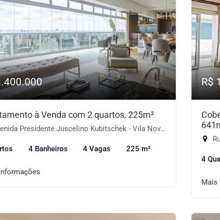
8.400.000
R$ 
tamento à Venda com 2 quartos, 225m²
Cobe
641
ida Presidente Juscelino Kubitschek - Vila Nova Conceição, São Paulo-SP
Ru
rtos
4 Banheiros
4 Vagas
225 m²
4 Qua
informações
Mais