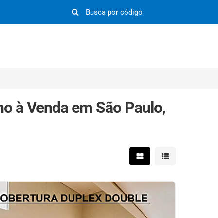
no à Venda em São Paulo,
Mostrar resultados em 
Mostrar resultad