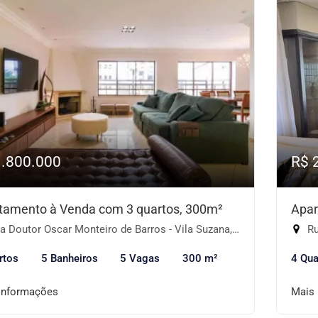
1.800.000
R$ 
tamento à Venda com 3 quartos, 300m²
Apar
 Doutor Oscar Monteiro de Barros - Vila Suzana, São Paulo-SP
Ru
rtos
5 Banheiros
5 Vagas
300 m²
4 Qua
informações
Mais