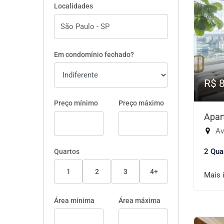
Localidades
Em condomínio fechado?
R$ 
Preço mínimo
Preço máximo
Apar
Aven
2 Qua
Quartos
1
2
3
4+
Mais 
Área mínima
Área máxima