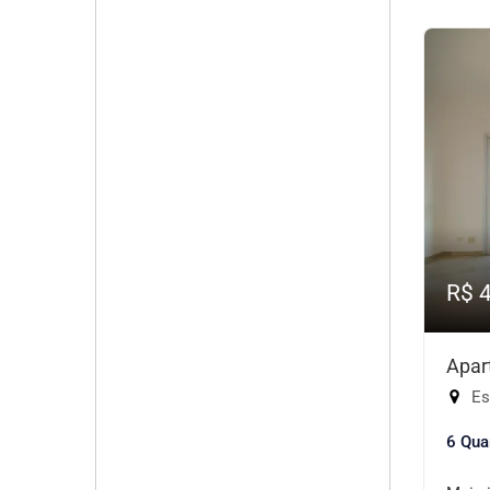
R$ 
Apar
Est
6 Qua