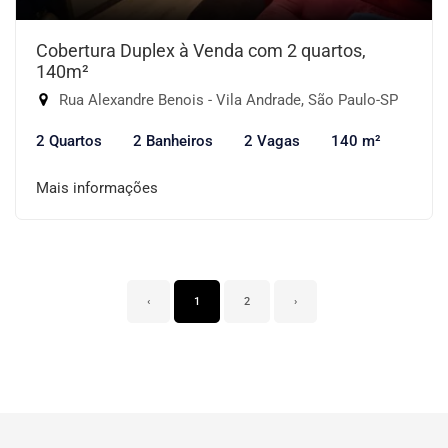
Cobertura Duplex à Venda com 2 quartos,
140m²
Rua Alexandre Benois - Vila Andrade, São Paulo-SP
2 Quartos
2 Banheiros
2 Vagas
140 m²
Mais informações
‹
1
2
›