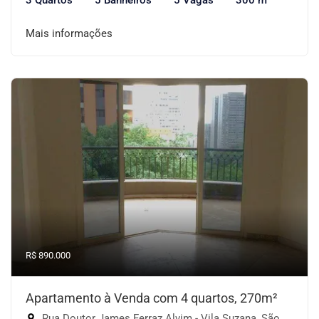
3 Quartos
5 Banheiros
5 Vagas
300 m²
Mais informações
R$ 890.000
Apartamento à Venda com 4 quartos, 270m²
Rua Doutor James Ferraz Alvim - Vila Suzana, São Paulo-SP