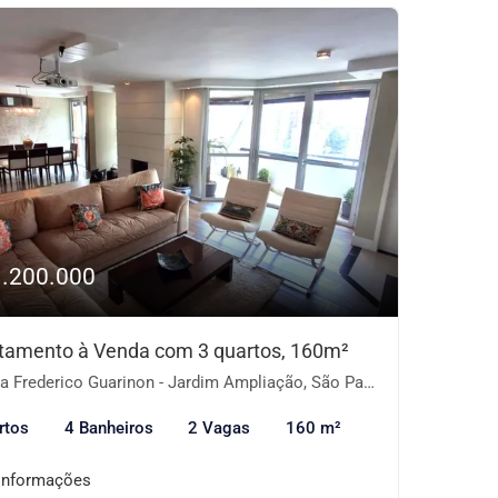
1.200.000
tamento à Venda com 3 quartos, 160m²
 Frederico Guarinon - Jardim Ampliação, São Paulo-SP
rtos
4 Banheiros
2 Vagas
160 m²
informações