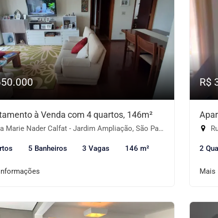
650.000
R$ 
tamento à Venda com 4 quartos, 146m²
Apar
 Marie Nader Calfat - Jardim Ampliação, São Paulo-SP
Ru
rtos
5 Banheiros
3 Vagas
146 m²
2 Qua
informações
Mais