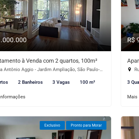
1.000.000
R$ 
tamento à Venda com 2 quartos, 100m²
Apar
 Antônio Aggio - Jardim Ampliação, São Paulo-SP
Ru
rtos
2 Banheiros
3 Vagas
100 m²
3 Qua
informações
Mais
Exclusivo
Pronto para Morar