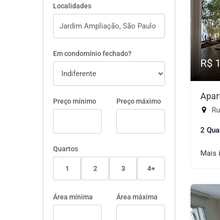
Localidades
Em condomínio fechado?
R$ 
Apar
Preço mínimo
Preço máximo
Rua
2 Qua
Quartos
Mais 
1
2
3
4+
Área mínima
Área máxima