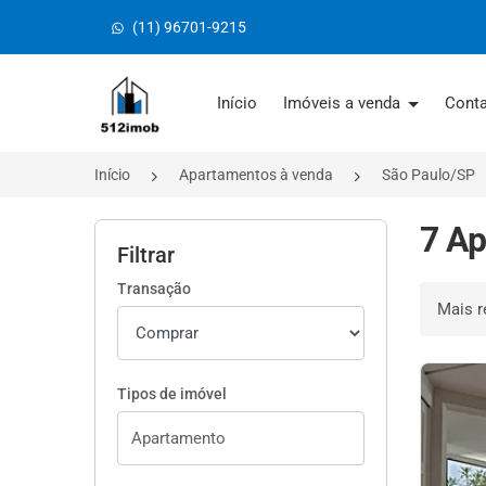
(11) 96701-9215
Página inicial
Início
Imóveis a venda
Cont
Início
Apartamentos à venda
São Paulo/SP
7 Ap
Filtrar
Transação
Ordenar 
Tipos de imóvel