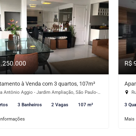
1.250.000
R$ 
tamento à Venda com 3 quartos, 107m²
Apar
 Antônio Aggio - Jardim Ampliação, São Paulo-SP
Ru
rtos
3 Banheiros
2 Vagas
107 m²
3 Qua
informações
Mais