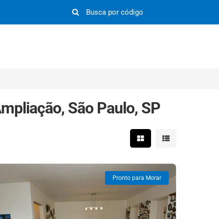
mpliação, São Paulo, SP
Mostrar resultados em 
Mostrar resultad
Pronto para Morar