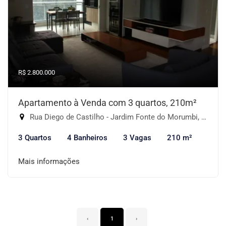
R$ 2.800.000
Apartamento à Venda com 3 quartos, 210m²
Rua Diego de Castilho - Jardim Fonte do Morumbi, São Paulo-SP
3 Quartos
4 Banheiros
3 Vagas
210 m²
Mais informações
‹
1
›