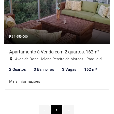
R$ 1.659.000
Apartamento à Venda com 2 quartos, 162m²
Avenida Dona Helena Pereira de Moraes - Parque do Morumbi, São Paulo-SP
2 Quartos
3 Banheiros
3 Vagas
162 m²
Mais informações
‹
1
›