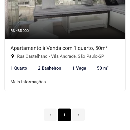
R$ 485.000
Apartamento à Venda com 1 quarto, 50m²
Rua Castelhano - Vila Andrade, São Paulo-SP
1 Quarto
2 Banheiros
1 Vaga
50 m²
Mais informações
‹
1
›