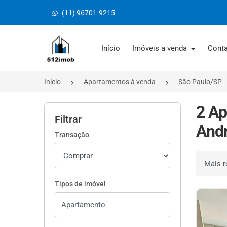
(11) 96701-9215
Página inicial
Início
Imóveis a venda
Cont
Início
Apartamentos à venda
São Paulo/SP
2 Ap
Filtrar
Andr
Transação
Ordenar 
Tipos de imóvel