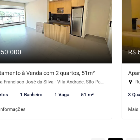
550.000
R$ 
tamento à Venda com 2 quartos, 51m²
Apar
 Francisco José da Silva - Vila Andrade, São Paulo-SP
Rua
rtos
1 Banheiro
1 Vaga
51 m²
3 Qua
informações
Mais