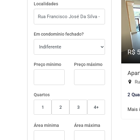
Localidades
Em condomínio fechado?
R$ 
Preço mínimo
Preço máximo
Apar
Rua
2 Qua
Quartos
1
2
3
4+
Mais 
Área mínima
Área máxima