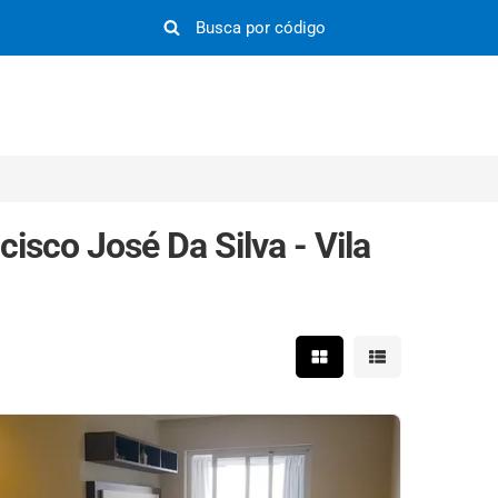
sco José Da Silva - Vila
Mostrar resultados em 
Mostrar resultad