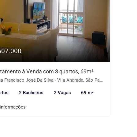
607.000
tamento à Venda com 3 quartos, 69m²
 Francisco José Da Silva - Vila Andrade, São Paulo-SP
rtos
2 Banheiros
2 Vagas
69 m²
 informações