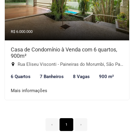
R$ 6.000.000
Casa de Condomínio à Venda com 6 quartos,
900m²
Rua Eliseu Visconti - Paineiras do Morumbi, São Paulo-SP
6 Quartos
7 Banheiros
8 Vagas
900 m²
Mais informações
‹
1
›