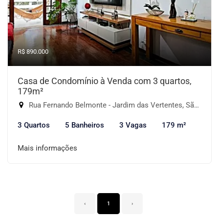
R$ 890.000
Casa de Condomínio à Venda com 3 quartos,
179m²
Rua Fernando Belmonte - Jardim das Vertentes, São Paulo-SP
3 Quartos
5 Banheiros
3 Vagas
179 m²
Mais informações
‹
1
›