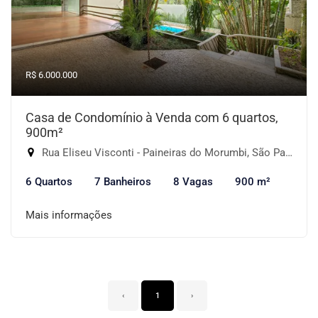
R$ 6.000.000
Casa de Condomínio à Venda com 6 quartos,
900m²
Rua Eliseu Visconti - Paineiras do Morumbi, São Paulo-SP
6 Quartos
7 Banheiros
8 Vagas
900 m²
Mais informações
‹
1
›