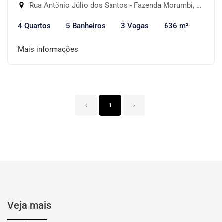
Rua Antônio Júlio dos Santos - Fazenda Morumbi, São Paulo-SP
4 Quartos
5 Banheiros
3 Vagas
636 m²
Mais informações
‹
1
›
Veja mais