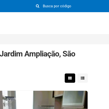
 Jardim Ampliação, São
Mostrar resultados em 
Mostrar resultad