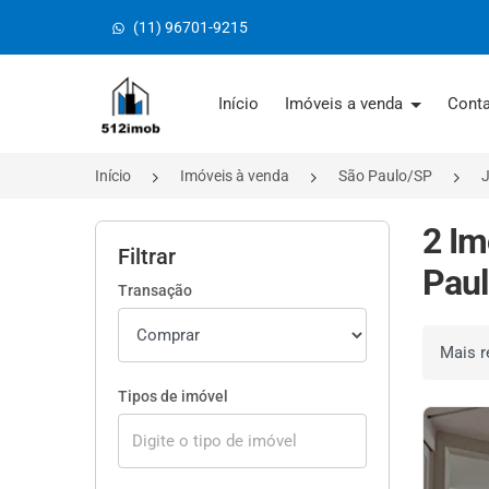
(11) 96701-9215
Página inicial
Início
Imóveis a venda
Cont
Início
Imóveis à venda
São Paulo/SP
2 Im
Filtrar
Paul
Transação
Ordenar 
Tipos de imóvel