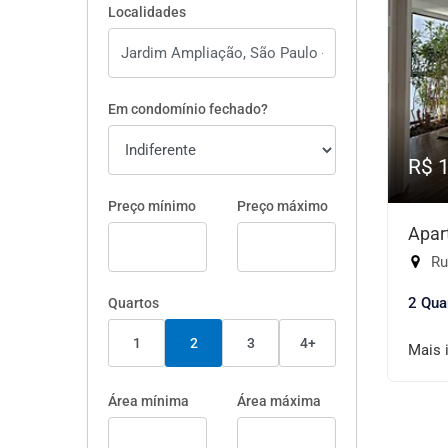
Localidades
Em condomínio fechado?
R$ 
Preço mínimo
Preço máximo
Apar
Rua
2 Qua
Quartos
1
2
3
4+
Mais 
Área mínima
Área máxima