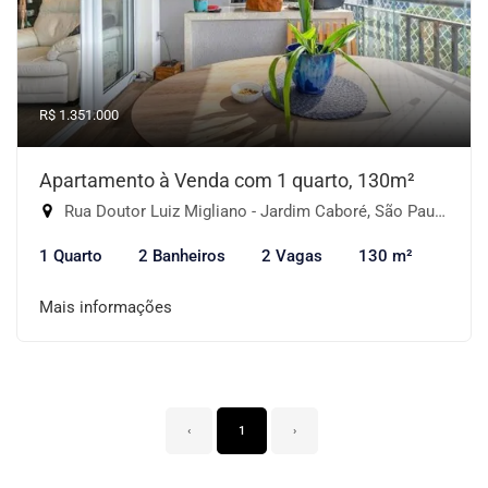
R$ 1.351.000
Apartamento à Venda com 1 quarto, 130m²
Rua Doutor Luiz Migliano - Jardim Caboré, São Paulo-SP
1 Quarto
2 Banheiros
2 Vagas
130 m²
Mais informações
‹
1
›