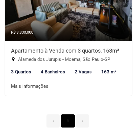
R$ 3.300.000
Apartamento à Venda com 3 quartos, 163m²
Alameda dos Jurupis - Moema, São Paulo-SP
3 Quartos
4 Banheiros
2 Vagas
163 m²
Mais informações
‹
1
›