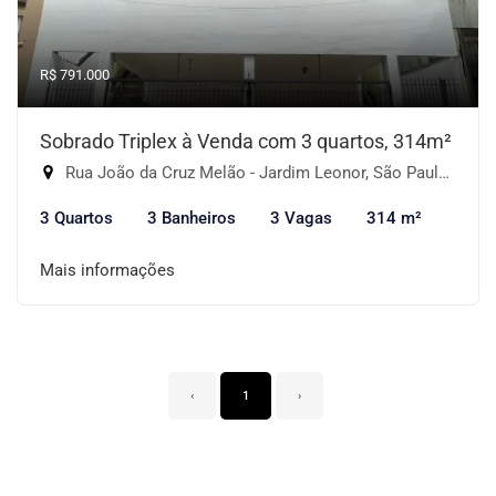
R$ 791.000
Sobrado Triplex à Venda com 3 quartos, 314m²
Rua João da Cruz Melão - Jardim Leonor, São Paulo-SP
3 Quartos
3 Banheiros
3 Vagas
314 m²
Mais informações
‹
1
›