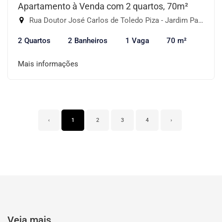
Apartamento à Venda com 2 quartos, 70m²
Rua Doutor José Carlos de Toledo Piza - Jardim Parque Morumbi, São Paulo-SP
2 Quartos
2 Banheiros
1 Vaga
70 m²
Mais informações
‹
1
2
3
4
›
Veja mais