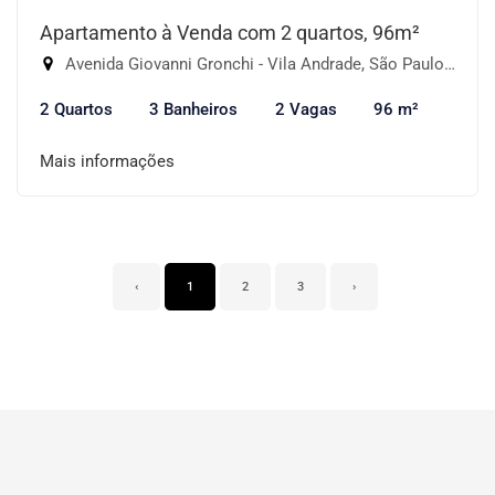
Apartamento à Venda com 2 quartos, 96m²
Avenida Giovanni Gronchi - Vila Andrade, São Paulo-SP
2 Quartos
3 Banheiros
2 Vagas
96 m²
Mais informações
‹
1
2
3
›