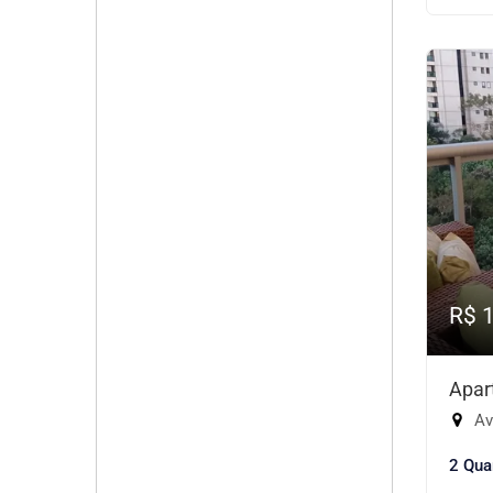
R$ 
Apar
Aven
2 Qua