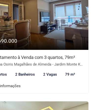
690.000
tamento à Venda com 3 quartos, 79m²
 Osiris Magalhães de Almeida - Jardim Monte Kemel, São Paulo-SP
rtos
2 Banheiros
2 Vagas
79 m²
 informações