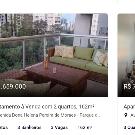
1.659.000
R$ 
tamento à Venda com 2 quartos, 162m²
Apar
ida Dona Helena Pereira de Moraes - Parque do Morumbi, São Paulo-SP
Ave
rtos
3 Banheiros
3 Vagas
162 m²
3 Qua