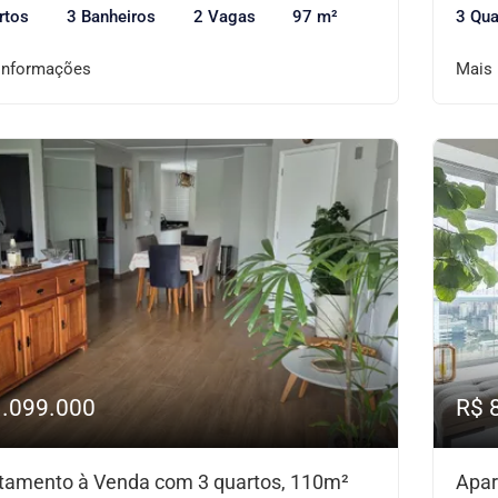
rtos
3 Banheiros
2 Vagas
97 m²
3 Qua
informações
Mais
1.099.000
R$ 
tamento à Venda com 3 quartos, 110m²
Apar