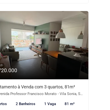
720.000
tamento à Venda com 3 quartos, 81m²
nida Professor Francisco Morato - Vila Sonia, São Paulo-SP
rtos
2 Banheiros
1 Vaga
81 m²