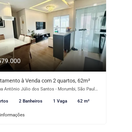
579.000
tamento à Venda com 2 quartos, 62m²
a Antônio Júlio dos Santos - Morumbi, São Paulo-SP
rtos
2 Banheiros
1 Vaga
62 m²
 informações