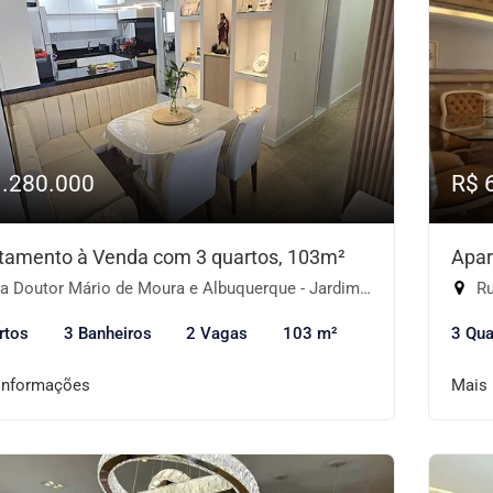
1.280.000
R$ 
tamento à Venda com 3 quartos, 103m²
Apar
Doutor Mário de Moura e Albuquerque - Jardim Monte Kemel, São Paulo-SP
Rua
rtos
3 Banheiros
2 Vagas
103 m²
3 Qua
informações
Mais