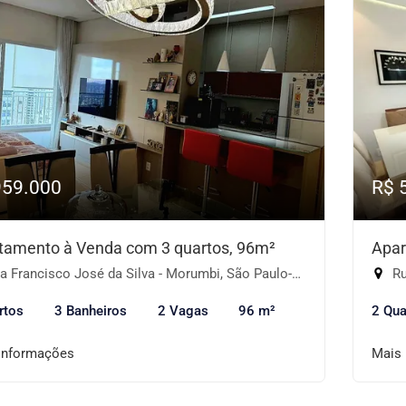
959.000
R$ 
tamento à Venda com 3 quartos, 96m²
Apar
 Francisco José da Silva - Morumbi, São Paulo-SP
Ru
rtos
3 Banheiros
2 Vagas
96 m²
2 Qua
informações
Mais