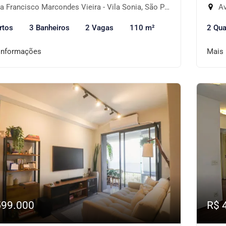
 Francisco Marcondes Vieira - Vila Sonia, São Paulo-SP
Aven
rtos
3 Banheiros
2 Vagas
110 m²
2 Qua
informações
Mais
599.000
R$ 