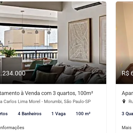
2.234.000
R$ 
tamento à Venda com 3 quartos, 100m²
Apar
a Carlos Lima Morel - Morumbi, São Paulo-SP
Ru
rtos
4 Banheiros
1 Vaga
100 m²
3 Qua
informações
Mais