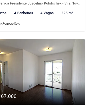
ida Presidente Juscelino Kubitschek - Vila Nova Conceição, São Paulo-SP
rtos
4 Banheiros
4 Vagas
225 m²
 informações
467.000