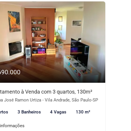
690.000
tamento à Venda com 3 quartos, 130m²
a José Ramon Urtiza - Vila Andrade, São Paulo-SP
rtos
3 Banheiros
4 Vagas
130 m²
 informações