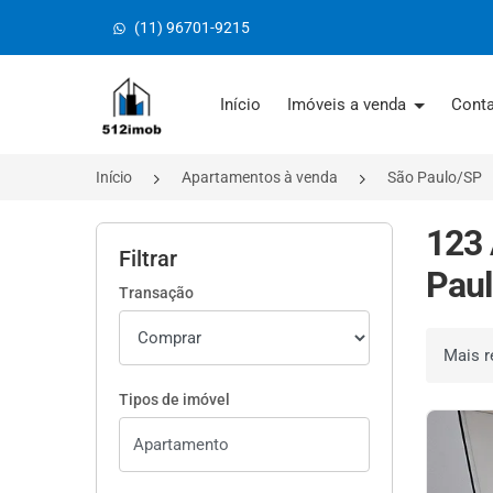
(11) 96701-9215
Página inicial
Início
Imóveis a venda
Cont
Início
Apartamentos à venda
São Paulo/SP
123 
Filtrar
Paul
Transação
Ordenar 
Tipos de imóvel