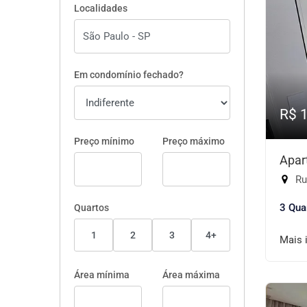
Localidades
Em condomínio fechado?
R$ 
Preço mínimo
Preço máximo
Apar
Rua 
3 Qua
Quartos
1
2
3
4+
Mais 
Área mínima
Área máxima