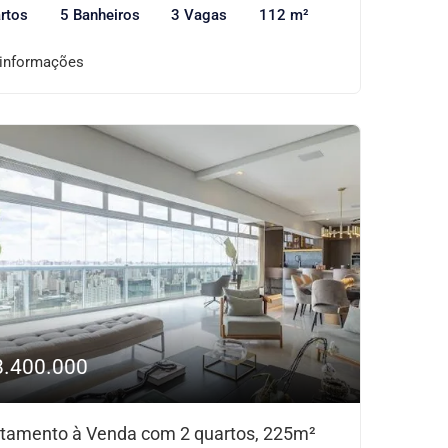
rtos
5 Banheiros
3 Vagas
112 m²
 informações
8.400.000
tamento à Venda com 2 quartos, 225m²