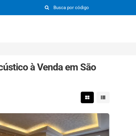
cústico à Venda em São
Mostrar resultados em 
Mostrar resultad