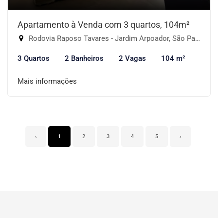
Apartamento à Venda com 3 quartos, 104m²
Rodovia Raposo Tavares - Jardim Arpoador, São Paulo-SP
3 Quartos
2 Banheiros
2 Vagas
104 m²
Mais informações
‹
1
2
3
4
5
›